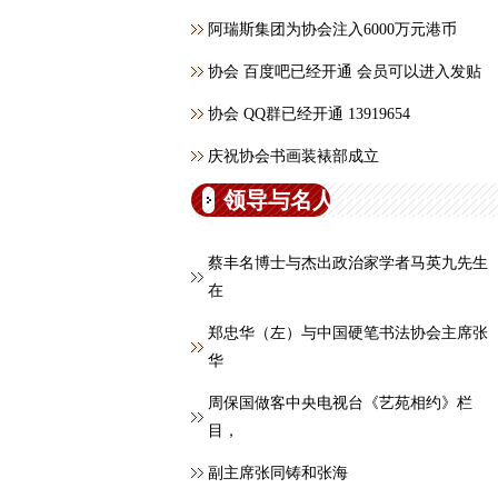
阿瑞斯集团为协会注入6000万元港币
协会 百度吧已经开通 会员可以进入发贴
协会 QQ群已经开通 13919654
庆祝协会书画装裱部成立
领导与名人
蔡丰名博士与杰出政治家学者马英九先生
在
郑忠华（左）与中国硬笔书法协会主席张
华
周保国做客中央电视台《艺苑相约》栏
目，
副主席张同铸和张海