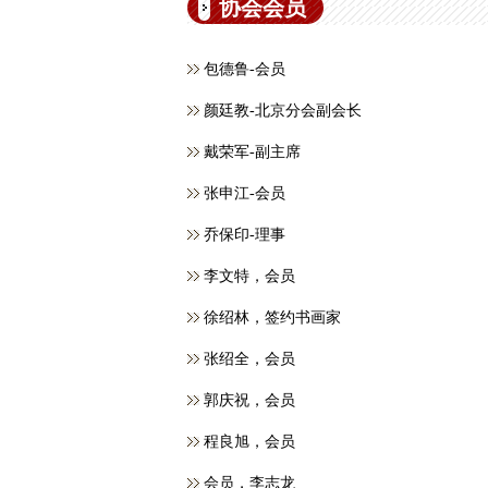
协会会员
包德鲁-会员
颜廷教-北京分会副会长
戴荣军-副主席
张申江-会员
乔保印-理事
李文特，会员
徐绍林，签约书画家
张绍全，会员
郭庆祝，会员
程良旭，会员
会员，​李志龙