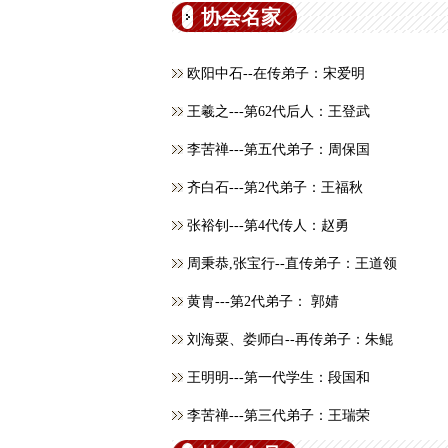
协会名家
欧阳中石--在传弟子：宋爱明
王羲之---第62代后人：王登武
李苦禅---第五代弟子：周保国
齐白石---第2代弟子：王福秋
张裕钊---第4代传人：赵勇
周秉恭,张宝行--直传弟子：王道领
黄胄---第2代弟子： 郭婧
刘海粟、娄师白--再传弟子：朱鲲
王明明---第一代学生：段国和
李苦禅---第三代弟子：王瑞荣