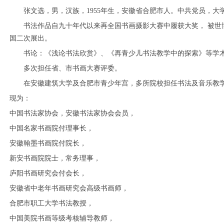
张文选，男，汉族，
1955
年生，安徽省合肥市人。
中共党员，大
书法作品自九十年代以来再全国书画摄影大赛中履获大奖， 被世
国二次展出。
书论：《浅论书法欣赏》、《再青少儿书法教学中的探索》等学
多次担任省、市书画大赛评委。
在安徽建筑大学及合肥市青少年宫，多所院校担任书法及音乐教
现为：
中国书法家协会，安徽书法家协会会员，
中国名家书画院付理事长，
安徽翰墨书画院付院长，
新安书画院院士，常务理事，
庐阳书画研究会付会长，
安徽省中老年书画研究会高级书画师，
合肥市职工大学书法教授，
中国美院书画等级考核辅导教师，