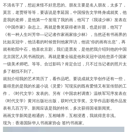
1
2
3
4
不清名字了，想起来怪不好意思的。朋友主要是名人朋友，太多了，
莫言，老贾呀等等，要该说是李延国，中国报告文学终身成就奖，他
是我的老师，是他第一个发现了我的画，他写了《我读少林》发表在
《中国作家》杂志上。再就是鲁奖获得者许晨，也是好朋，他写了
《有一种人生叫芳华—记记者作家画家徐少林》，当然还有书画界的
比如吴冠中，他活着的时候曾到他家拜访，他说“你的画有出息”，再
就有欧阳中石，他喜欢京剧，我们是票友，是他把我介绍到他的中国
北京国艺人民书画院的。再就是董全福是他和吴冠中说给您弄个国家
一级美术师吧。等等。合过影吗？肯定合过，只不过当记者的照片太
多了都找不到了。
就别介绍我的艺术简历了，看作品吧。要说成就文学创作还有一些，
最得意的是我的长篇小说《灵爱》写现实的既有爱情又有宣传部的工
作，《时代文学》发表的。另有《中国农村调查》温铁军写序发表在
《时代文学》黄河出版社出版，获时代文学奖。文学作品影视作品发
表有几百万字。新闻应该是我的特长，多次获得国省新闻奖。
画画文学新闻是相通的，互相哺养，互相浸透，我就得意非浅。
现为：
香港国际
华人书画家协会 签约书画家。