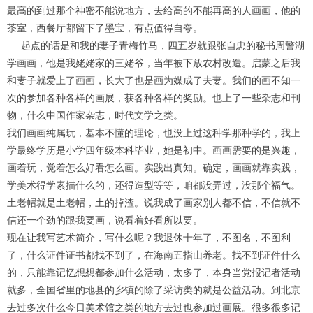
最高的到过那个神密不能说地方，去给高的不能再高的人画画，他的
茶室，西餐厅都留下了墨宝，有点值得自夸。
起点的话是和我的妻子青梅竹马，四五岁就跟张自忠的秘书周警湖
学画画，他是我姥姥家的三姥爷，当年被下放农村改造。启蒙之后我
和妻子就爱上了画画，长大了也是画为媒成了夫妻。我们的画不知一
次的参加各种各样的画展，获各种各样的奖励。也上了一些杂志和刊
物，什么中国作家杂志，时代文学之类。
我们画画纯属玩，基本不懂的理论，也没上过这种学那种学的，我上
学最终学历是小学四年级本科毕业，她是初中。画画需要的是兴趣，
画着玩，觉着怎么好看怎么画。实践出真知。确定，画画就靠实践，
学美术得学素描什么的，还得造型等等，咱都没弄过，没那个福气。
土老帽就是土老帽，土的掉渣。说我成了画家别人都不信，不信就不
信还一个劲的跟我要画，说看着好看所以要。
现在让我写艺术简介，写什么呢？我退休十年了，不图名，不图利
了，什么证件证书都找不到了，在海南五指山养老。找不到证件什么
的，只能靠记忆想想都参加什么活动，太多了，本身当党报记者活动
就多，全国省里的地县的乡镇的除了采访类的就是公益活动。到北京
去过多次什么今日美术馆之类的地方去过也参加过画展。很多很多记