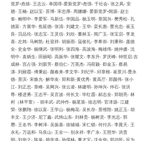
觉罗•焘禧- 王志云- 单国璋-爱新觉罗•焘强- 于社会- 张之凤- 安
翅- 王楠- 赵以宝- 苏博- 宋忠厚- 周娜娜- 爱新觉罗•闿源- 赵士
奎- 鲍明中- 李爱军- 马新伍- 华国品- 杨玉明- 章国兴- 樊秀松- 孔
德富- 方展华- 焦延德- 张清- 刘建文- 王华- 栾长惠- 曹光忠- 崔玉
良- 贝品伦- 张志宝- 王灵信- 刘欣- 董林玉- 闻广玉- 张宝启- 李龙
喜- 左炜- 马树凯- 杜迎祥- 胡振雨- 寇俊礼- 李希崇- 刘秉和- 庞德
全- 史金华- 杨继武- 张明利- 张四海- 高波海- 梅雄伟- 姚仲虞- 沈
明中- 袁炳生- 田丽昭- 高振华- 张耀文- 李东升- 罗庆峰- 钟世启-吉
成林- 宫占强- 刘新芳- 蔡伯仁- 万英杰- 冯荷颍- 郄金玉- 蔡易
潢- 刘丽霞- 傅秉起- 颜春来-李文学- 刘纪平- 邱章根- 崔景川-曹永
德- 景滨- 宋焕允- 解华友- 郑和新-黄优秀- 黄高厅- 郑颜伟- 张小
江- 刘正忠- 章峰- 吴网兴- 张云凌- 林建明- 孙坤兴- 仲石- 张洪
尊- 楼进勇- 王志平- 吴言波- 何长文- 毕红霞- 郝志全- 郑朝亮- 林
村（林平萱）- 胡丰武- 武仲作- 杨茗策- 徐志明- 官泽源- 江建
荣- 张鹏翔- 徐以富- 王学山- 杨梅花- 吴长存- 景维陛- 姚正玉- 胡
丰文- 王少济- 尼丁鑫- 武炜山东- 刘林贵- 杨树灵- 李光志- 郭
瓒- 王名书- 李树泽- 吴振基- 徐辅城- 宋仁锁- 何付兵- 李晁天- 王
永礼- 万远和- 马良山- 王全一- 别永祥- 李广永- 王照华- 洪贵
明- 刘华之- 陈泉- 韩学道- 孙儒林- 董才宝- 沈金华- 郑功民- 应为