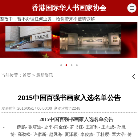
香港国际华人书画家协会
整改中，暂不办理任何业务，给你带来不便请谅解
当前位置：
首页
>
最新资讯
󰊒
2015中国百强书画家入选名单公告
发表时间:2016/05/17 00:00:00 浏览次数:42248
2015中国百强书画家入
选名单公告
- 薛鹏- 张培道- 史平-闫金保- 罗书钰- 王富利- 王志成- 孙胤
博- 高劲松- 许彦新- 赵凤海- 夏泽颖- 李俊杰- 于桂璎- 覃大浩- 傅