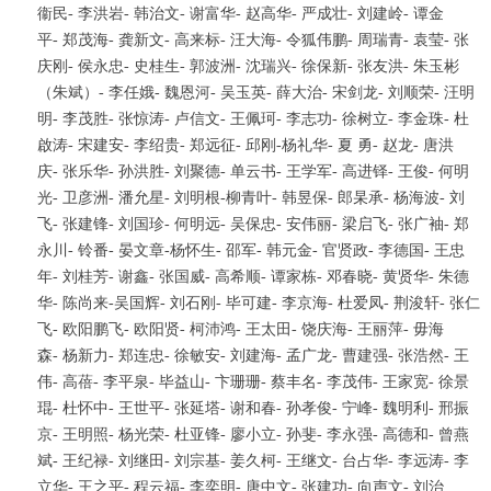
衞民- 李洪岩- 韩治文- 谢富华- 赵高华- 严成壮- 刘建岭- 谭金
平- 郑茂海- 龚新文- 高来标- 汪大海- 令狐伟鹏- 周瑞青- 袁莹- 张
庆刚- 侯永忠- 史桂生- 郭波洲- 沈瑞兴- 徐保新- 张友洪- 朱玉彬
（朱斌）- 李任娥- 魏恩河- 吴玉英- 薛大治- 宋剑龙- 刘顺荣- 汪明
明- 李茂胜- 张惊涛- 卢信文- 王佩珂- 李志功- 徐树立- 李金珠- 杜
啟涛- 宋建安- 李绍贵- 郑远征- 邱刚-杨礼华- 夏 勇- 赵龙- 唐洪
庆- 张乐华- 孙洪胜- 刘聚德- 单云书- 王学军- 高进铎- 王俊- 何明
光- 卫彦洲- 潘允星- 刘明根-柳青叶- 韩昱保- 郎杲承- 杨海波- 刘
飞- 张建锋- 刘国珍- 何明远- 吴保忠- 安伟丽- 梁启飞- 张广袖- 郑
永川- 铃番- 晏文章-杨怀生- 邵军- 韩元金- 官贤政- 李德国- 王忠
年- 刘桂芳- 谢鑫- 张国威- 高希顺- 谭家栋- 邓春晓- 黄贤华- 朱德
华- 陈尚来-吴国辉- 刘石刚- 毕可建- 李京海- 杜爱凤- 荆浚轩- 张仁
飞- 欧阳鹏飞- 欧阳贤- 柯沛鸿- 王太田- 饶庆海- 王丽萍- 毋海
森- 杨新力- 郑连忠- 徐敏安- 刘建海- 孟广龙- 曹建强- 张浩然- 王
伟- 高蓓- 李平泉- 毕益山- 卞珊珊- 蔡丰名- 李茂伟- 王家宽- 徐景
琨- 杜怀中- 王世平- 张延塔- 谢和春- 孙孝俊- 宁峰- 魏明利- 邢振
京- 王明照- 杨光荣- 杜亚锋- 廖小立- 孙斐- 李永强- 高德和- 曾燕
斌- 王纪禄- 刘继田- 刘宗基- 姜久柯- 王继文- 台占华- 李远涛- 李
立华- 王之平- 程云福- 李奕明- 唐中文- 张建功- 向声文- 刘治