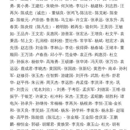
1
2
3
4
勇- 黄小勇- 王建红- 朱晓仲- 何兴艳- 李坛计- 杨建秋- 刘志胜- 汪
再兴- 陈成忠（诚忠）- 董锡良- 张鸿飞-陈法壮- 陈克彬- 陈奎
森- 陈银元- 卢崇德- 鲁善旭- 马立标- 许立富- 张承远- 张东升- 高
春英- 陈炎煌（陈凡生）- 赖明朗- 赖再生- 骆剑筠- 王美玥- 王敏
如- 王品卉- 王文宏- 吴惠民- 游善富- 张宏丛- 王增良- 杜文平- 袁
秉昌- 邹上文- 孔润楷- 胡利校- 贾社伟- 常学军- 杨斌- 嵇宏才- 藕
先强- 赵志强- 刘金珠- 李林山- 李佐- 侯得舜- 杨春城- 王绪丰- 董
顺田- 王万清- 卢春燕- 邱小平- 范金铮- 袁正伟- 阎惠芬- 杜立
洪- 孙振水- 杨钦华- 高海勇- 王硕娜- 张华涛- 冯天琪- 张万功- 袁
远远- 鹿成君-李晓杰- 黄国民- 张国政- 张新纪- 黄恩中- 南卓- 孙利
军- 赵修芬- 张玉杰- 任智辉- 游建国- 刘开伟- 武凯- 杜伟- 舒君
华- 赵平伟- 朱云洲- 周天杰- 李远胜- 冉孟儒- 李洪泽- 李光- 巩
舒- 刘贵云 （笔名刘欣）- 刘勇- 于考臣- 孟庆军- 刘德富- 王维-徐
振宇- 于银芝- 许家文- 杜冲利- 宋杰- 王贯忠- 孟昭鹏- 胡胜利- 谭
电兴- 孙承升- 孙继传- 常楠楠- 李再兴- 杨根弟- 李恒-王瑜-金长
和- 张天良- 李笑娟- 王伟斌- 杨东- 孙学科- 李俊东- 杨永新- 赵瑞
俊- 高甲胜- 陈能倡（陈泓志）- 张金顺- 王金阳-曾庆富- 王鹏
麟- 柳恒金- 郭硕- 胡耀君- 黄焕荣- 李克俭- 康玉山- 杜光- 胡有