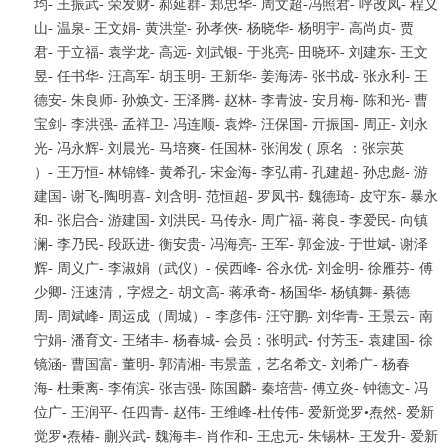
均- 王振武- 荣发财- 郝延群- 郑忠华- 周文超-冯照君- 呼改凤- 程义
山- 温泉- 王文娟- 黄洪堂- 孙孝俠- 杨晓华- 杨明宇- 高尚贞- 贾
君- 于立福- 袁学龙- 高远- 刘武银- 于兆亮- 田晓环- 刘建东- 王文
昱- 任书华- 汪高军- 胡玉明- 王新华- 姜海涛- 张书成- 张永利- 王
德安- 朱良师- 孙焕文- 王泽腾- 赵林- 李青波- 安月梅- 陈和光- 曹
宝剑- 李洪强- 孟祥卫- 冯连顺- 袁烨- 汪保国- 亓振国- 周正- 刘永
光- 冯永辉- 刘晨光- 马培爽- 任国林- 张润发 ( 原名 ：张宗英
）- 王万恒- 林锦锋- 黄希孔- 宋金海- 李弘甫- 孔建超- 孙忠彪- 游
建国- 谢飞-陶明喜- 刘含明- 范恒超- 罗凤书- 魏德琦- 皮守东- 暴永
和- 张启合- 游建国- 刘洪民- 马传永- 周广福- 蒋良- 李爱民- 向镇
澜- 李乃民- 段跃进- 衡安贵- 冯海亮- 王军- 郭金波- 于世斌- 谢泽
辉- 周义广- 李淑娟（武仪）- 侯西峰- 谷永优- 刘金明- 徐雁芬- 傅
少卿- 汪速清，字煜之- 胡文高- 蒋承奇- 杨国华- 杨镇舞- 綦德
周- 周斌峰- 周运成（周城）- 李彦伟- 汪守鹏- 刘华青- 王景云- 南
宁娟- 潘育文- 王绪丰- 杨春城- 会员：张明武- 付芳玉- 袁建国- 徐
镜涵- 曹国富- 董明- 郭清湘- 韦景盖，艺名希文- 刘希广- 杨春
海- 杜秉离- 李侑滨- 张吉强- 陈国麟- 秦培营- 傅立炎- 钟德文- 冯
位广- 王润平- 任四青- 赵伟- 王维峰-杜传伟- 爱新觉罗•焘然- 爱新
觉罗•焘椿- 蒯兴武- 魏海丰- 肖作和- 王忠元- 朱锡林- 王发升- 爱新