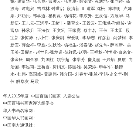
娥- 谢富华- 张长宽- 曹凌云- 张音凌- 韩治文- 苏润地- 张同铸- 高
波海- 谭电兴- 吉成林-钟世启- 段清新- 叶道军-沈松- 陈坤明- 卢婵
娟- 郑功民- 韩学道- 杨树灵- 杨梅花- 李东升- 王灵信- 方展华- 马
新伍- 王志云-王润平- 王绪丰- 潘育文- 王景云- 王伟斌-孙继传- 谢
富华 -孙承升- 王法仪- 王文宏- 王家宽- 蔡丰名- 王伟- 王太田- 段
宝新-张惊涛- 付小伟- 张庆刚- 宋爱明- 李华志- 许彦新- 尚梦柯- 李
新安- 薛金祥- 李彪- 沈秋晗- 杨福生- 潘春晓- 赵先常- 薛照新- 吴
玉英-田耀奇- 赵世凡-张培道-范祥凤-赵勇- 王福秋-付恒业-白来文-
张金庆- 周金福- 刘国柱- 姚宇超- 张学芳- 廉兑丽-王兴焰- 夏敏- 向
治国- 李泓甫- 王桥香- 房娟文- 陈国雄- 吴荣添- 申学军- 杨德
永- 杜伟- 高国峰- 黄建伟- 韩介国- 刘春华-张兰-李娟-史全华-荆
伟
-
解华友-马震
华人2015年度 中国百强书画家 入选公告
中国百强书画家评选组委会
华人书画名家网：
中国华人书画网：
中国南方通讯社：