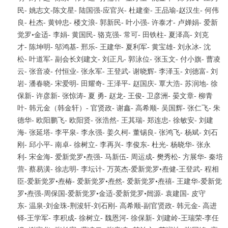
民- 姚志文-陈文星- 陆国强-应官兴- 杜建奎- 王品瑜-赵汉生- 何伟
良- 杜杰- 黄钟忠- 楼文浪- 郭新民- 叶小强- 许泰才- 卢婵娟- 爱新
觉罗•金适- 李娟- 黄国民- 骆克强- 常可- 田铁柱- 夏泽高- 刘克
才- 陈坤明- 邬鸿基- 邢乐- 王建华- 夏利军- 黄宝雄- 刘永冰- 沈
松- 叶道军- 副会长刘建文- 刘正凡- 郭泳位- 张玉文- 付小旗- 曹凌
云- 张音凌- 付恒业- 张永军- 王登武- 谢晓辉- 李泽玉- 刘德富- 刘
岩- 潘春晓- 宋爱明- 田耀奇- 王泽平- 赵国庆- 覃大浩- 苏润地- 徐
保新- 许彦新- 张惊涛- 夏 勇- 赵龙- 王俊- 卫彦洲- 晏文章- 柳青
叶- 韩元金（韩金轩）- 官贤政- 谢鑫- 高希顺- 吴国辉- 张仁飞- 朱
德华- 欧阳鹏飞- 欧阳贤- 张浩然- 王其瑞- 郑连忠- 徐敏安- 刘建
海- 张延塔- 李平泉- 李永强- 姜久柯- 董锡良- 张鸿飞- 杨斌- 刘石
刚- 邱小平- 南卓- 徐树立- 李再兴- 李俊东- 杜光- 杨晓华- 张永
利- 宋金海- 爱新觉罗•焘强- 马新伍- 周运成- 樊秀松- 方展华- 秦培
营- 蔡易潢- 徐志明- 李坛计- 万英杰-爱新觉罗•焘健-王登武- 程相
臣-爱新觉罗•焘椿- 爱新觉罗•焘然- 爱新觉罗•焘禧- 王建华-爱新觉
罗•焘强-周保国-爱新觉罗•金适-爱新觉罗•闿源- 袁建国- 皮守
东- 温泉-刘金珠-荆浚轩-刘石刚- 高希顺-副官贤政- 韩元金- 高进
铎-王学军- 李积成- 徐树立- 魏恩河- 徐保新- 刘建岭-王瑞荣-李任