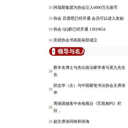
阿瑞斯集团为协会注入6000万元港币
协会 百度吧已经开通 会员可以进入发贴
协会 QQ群已经开通 13919654
庆祝协会书画装裱部成立
领导与名人
蔡丰名博士与杰出政治家学者马英九先生
在
郑忠华（左）与中国硬笔书法协会主席张
华
周保国做客中央电视台《艺苑相约》栏
目，
副主席张同铸和张海