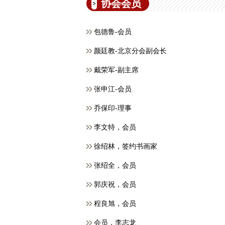
协会会员
包德鲁-会员
颜廷教-北京分会副会长
戴荣军-副主席
张申江-会员
乔保印-理事
李文特，会员
徐绍林，签约书画家
张绍全，会员
郭庆祝，会员
程良旭，会员
会员，​李志龙