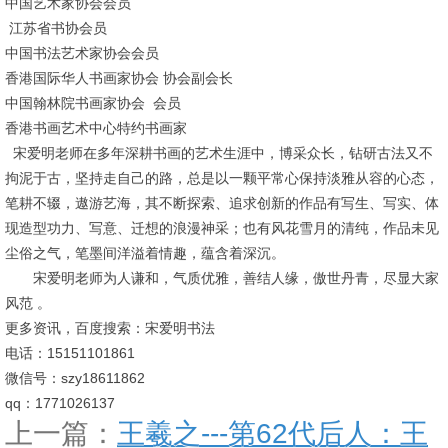
中国艺术家协会会员
江苏省书协会员
中国书法艺术家协会会员
香港国际华人书画家协会 协会副会长
中国翰林院书画家协会 会员
香港书画艺术中心特约书画家
宋爱明老师在多年深耕书画的艺术生涯中，博采众长，钻研古法又不
拘泥于古，坚持走自己的路，总是以一颗平常心保持淡雅从容的心态，
笔耕不辍，遨游艺海，其不断探索、追求创新的作品有写生、写实、体
现造型功力、写意、迁想的浪漫神采；也有风花雪月的清纯，作品未见
尘俗之气，笔墨间洋溢着情趣，蕴含着深沉。
宋爱明老师为人谦和，气质优雅，善结人缘，傲世丹青，尽显大家
风范 。
更多资讯，百度搜索：宋爱明书法
电话：15151101861
微信号：szy18611862
qq：1771026137
上一篇：
王羲之---第62代后人：王