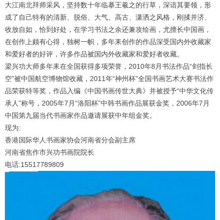
大江南北拜师采风，坚持数十年临摹王羲之的行草，深谙其要领，形
成了自己特有的清新、脱俗、大气、高古、潇洒之风格，刚揉并济、
收放自如，恰到好处，在学习书法之余还兼攻绘画，尤擅长中国画，
在创作上颇有心得，独树一帜，多年耒创作的作品深受国内外收藏家
和爱好者的好评，许多作品被国内外收藏家和爱好者收藏。
梁兴功大师多年耒在全国获得多项荣誉，
2010
年
8
月书法作品“剑指长
空”被中国航空博物馆收藏，
2011
年“神州杯”全国书画艺术大赛书法作
品荣获特等奖，作品入编《中国书画传世大典》并被授予“中华文化传
承人”称号，
2005
年
7
月“洛阳杯”中韩书画作品展获金奖，
2006
年
7
月
中国第九届当代书画家作品邀请展获中年组金奖。
现为
:
香港国际华人书画家协会河南省分会副主席
河南省焦作市兴功书画院院长
电话
:15517789809
1
2
3
4