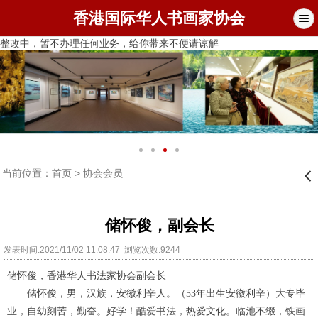
香港国际华人书画家协会
整改中，暂不办理任何业务，给你带来不便请谅解
当前位置：
首页
>
协会会员
󰊒
储怀俊，副会长
发表时间:2021/11/02 11:08:47 浏览次数:9244
储怀俊，
香港华人书法家协会副会长
储怀俊，男，汉族，安徽利辛人。（53年出生安徽利辛）大专毕
业，自幼刻苦，勤奋。好学！酷爱书法，热爱文化。临池不缀，铁画