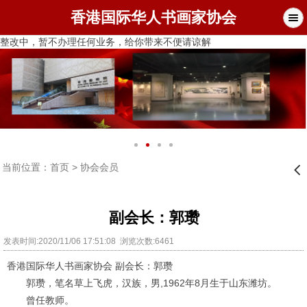
香港国际华人书画家协会
整改中，暂不办理任何业务，给你带来不便请谅解
当前位置：
首页
>
协会会员
󰊒
副会长：郭瓒
发表时间:2020/11/06 17:51:08 浏览次数:6461
香港国际华人书画家协会 副会长：郭瓒
郭瓒，笔名草上飞虎，汉族，男
,1962
年
8
月生于山东潍坊。
曾任教师。