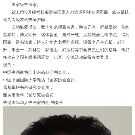
国家级书法家。
2013
年
8
月经考核鉴定被国家人力资源和社会保障部、农业部认
证为高级农机技师资职。
自幼酷爱书法，数十年来师摹名家，融古开今，躬耕墨饮，苦练
基本功，博采众长，诸体备至，自成一统。尤其酷爱毛体书法。得到
国家一级书法家，诗人刘华之老师的亲授。深得李丹奎会长，刘连
升，李金一，刘林贵，郭连山，武法村等书画界先生们的指导，作品
多次在全国各级书画展览、比赛、交流活动获得各类奖项。
现为：
中国书画家协会山东省分会副会长，
中国书画国际大学潍坊书画家协会会员，
鸢都军旅书画研究会会员，
潍坊市老年书画研究会会员。
香港国际华人书画家协会 副会长